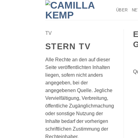
Zum
ÜBER
N
Inhalt
springen
E
TV
G
STERN TV
Alle Rechte an den auf dieser
Seite veröffentlichten Inhalten
Qu
liegen, sofern nicht anders
angegeben, bei der
angegebenen Quelle. Jegliche
Vervielfältigung, Verbreitung,
öffentliche Zugänglichmachung
oder sonstige Nutzung der
Inhalte bedarf der vorherigen
schriftlichen Zustimmung der
Rechteinhaber.