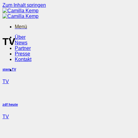
Zum Inhalt springen
Menü
Über
TV
News
Partner
Presse
Kontakt
stern TV
TV
zdf heute
TV