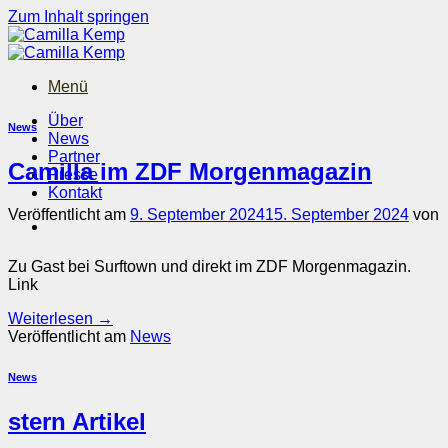
Zum Inhalt springen
Menü
Über
News
News
Partner
Camilla im ZDF Morgenmagazin
Presse
Kontakt
Veröffentlicht am
9. September 2024
15. September 2024
von
Zu Gast bei Surftown und direkt im ZDF Morgenmagazin.
Link
Weiterlesen
→
Veröffentlicht am
News
News
stern Artikel